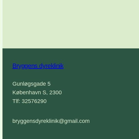
Bryggens dyreklinik
Gunløgsgade 5
København S, 2300
Tlf: 32576290
bryggensdyreklinik@gmail.com